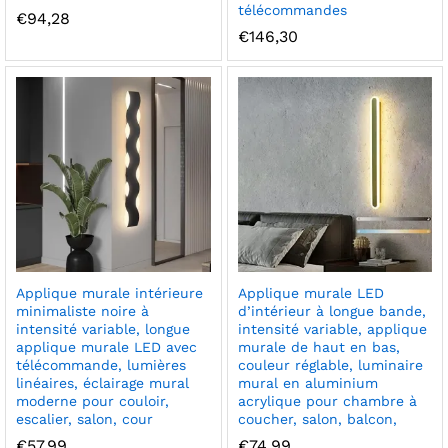
télécommandes
€
94,28
€
146,30
Applique murale intérieure
Applique murale LED
minimaliste noire à
d’intérieur à longue bande,
intensité variable, longue
intensité variable, applique
applique murale LED avec
murale de haut en bas,
télécommande, lumières
couleur réglable, luminaire
linéaires, éclairage mural
mural en aluminium
moderne pour couloir,
acrylique pour chambre à
escalier, salon, cour
coucher, salon, balcon,
€
57,99
€
74,99