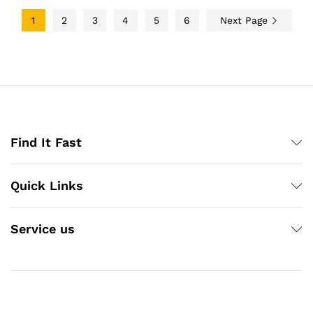
1
2
3
4
5
6
Next Page
Find It Fast
Quick Links
Service us