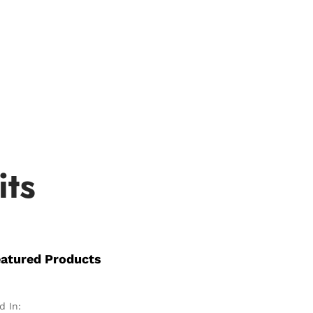
its
eatured Products
d In: