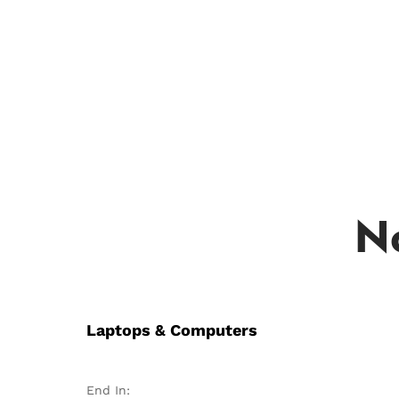
No
Laptops & Computers
End In: