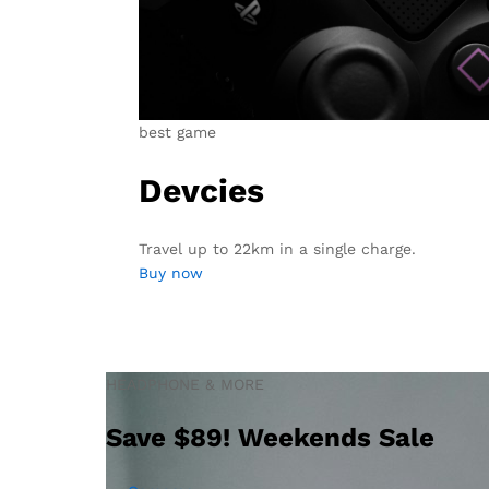
best game
Devcies
Travel up to 22km in a single charge.
Buy now
HEADPHONE & MORE
Save $89! Weekends Sale