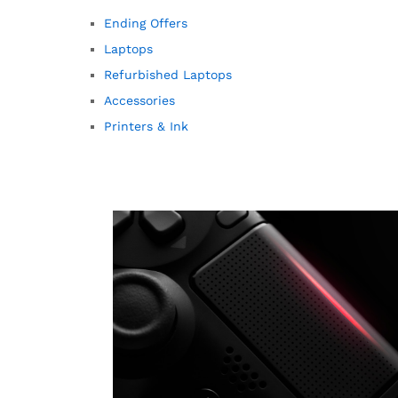
Ending Offers
Laptops
Refurbished Laptops
Accessories
Printers & Ink