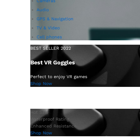
Cameras
Audio
GPS & Navigation
TV & Video
Cell phones
BEST SELLER 2022
Best VR Goggles
Perfect to enjoy VR games
Shop Now
Hot Sale
Waterproof Rating
Enhanced Resistance
Shop Now