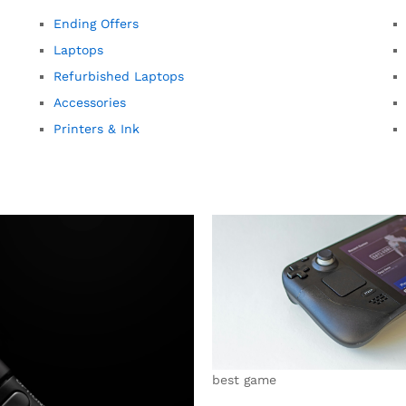
Ending Offers
Laptops
Refurbished Laptops
Accessories
Printers & Ink
best game