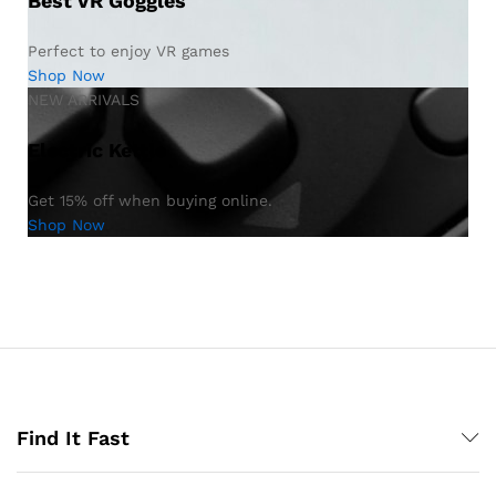
Best VR Goggles
Perfect to enjoy VR games
Shop Now
NEW ARRIVALS
Electric Kettle
Get 15% off when buying online.
Shop Now
Find It Fast