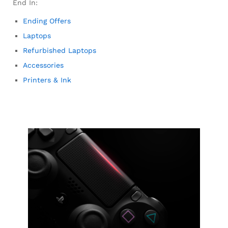
End In:
Ending Offers
Laptops
Refurbished Laptops
Accessories
Printers & Ink