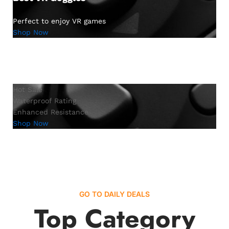
Perfect to enjoy VR games
Shop Now
Hot Sale
Waterproof Rating
Enhanced Resistance
Shop Now
GO TO DAILY DEALS
Top Category