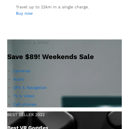
Travel up to 22km in a single charge.
Buy now
HEADPHONE & MORE
Save $89! Weekends Sale
Cameras
Audio
GPS & Navigation
TV & Video
Cell phones
BEST SELLER 2022
Best VR Goggles