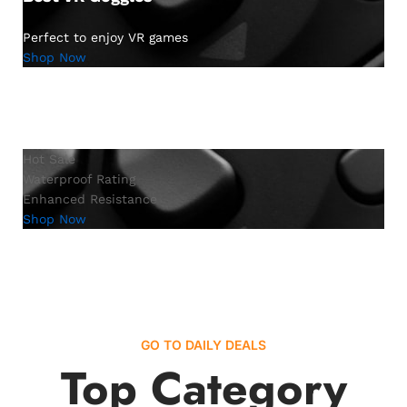
Perfect to enjoy VR games
Shop Now
Hot Sale
Waterproof Rating
Enhanced Resistance
Shop Now
GO TO DAILY DEALS
Top Category