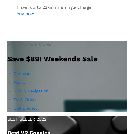
Travel up to 22km in a single charge.
Buy now
HEADPHONE & MORE
Save $89! Weekends Sale
Cameras
Audio
GPS & Navigation
TV & Video
Cell phones
BEST SELLER 2022
Best VR Goggles