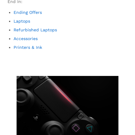
End In:
Ending Offers
Laptops
Refurbished Laptops
Accessories
Printers & Ink