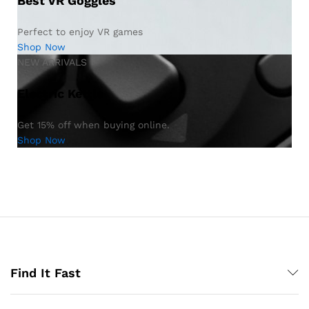
Best VR Goggles
Perfect to enjoy VR games
Shop Now
NEW ARRIVALS
Electric Kettle
Get 15% off when buying online.
Shop Now
Find It Fast