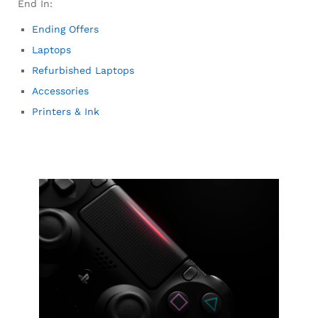
End In:
Ending Offers
Laptops
Refurbished Laptops
Accessories
Printers & Ink