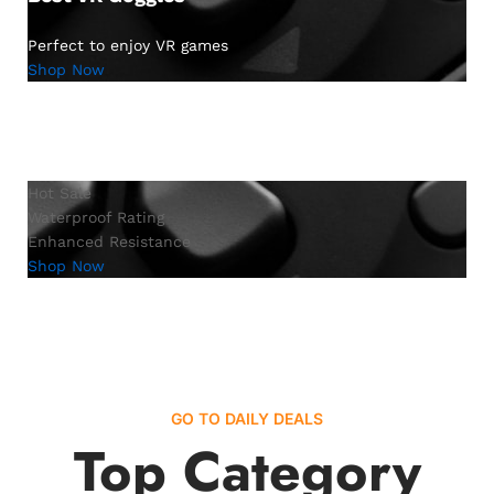
Perfect to enjoy VR games
Shop Now
Hot Sale
Waterproof Rating
Enhanced Resistance
Shop Now
GO TO DAILY DEALS
Top Category