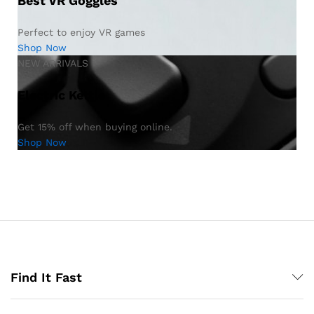
Best VR Goggles
Perfect to enjoy VR games
Shop Now
NEW ARRIVALS
Electric Kettle
Get 15% off when buying online.
Shop Now
Find It Fast