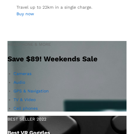
Travel up to 22km in a single charge.
Buy now
HEADPHONE & MORE
Save $89! Weekends Sale
Cameras
Audio
GPS & Navigation
TV & Video
Cell phones
BEST SELLER 2022
Best VR Goggles