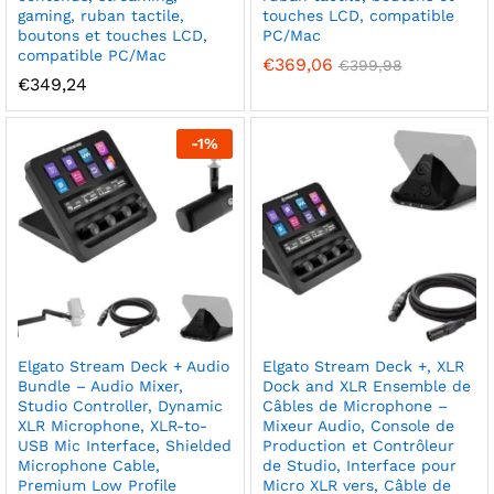
gaming, ruban tactile,
touches LCD, compatible
boutons et touches LCD,
PC/Mac
compatible PC/Mac
€
369,06
€
399,98
€
349,24
-
1
%
Elgato Stream Deck + Audio
Elgato Stream Deck +, XLR
Bundle – Audio Mixer,
Dock and XLR Ensemble de
Studio Controller, Dynamic
Câbles de Microphone –
XLR Microphone, XLR-to-
Mixeur Audio, Console de
USB Mic Interface, Shielded
Production et Contrôleur
Microphone Cable,
de Studio, Interface pour
Premium Low Profile
Micro XLR vers, Câble de