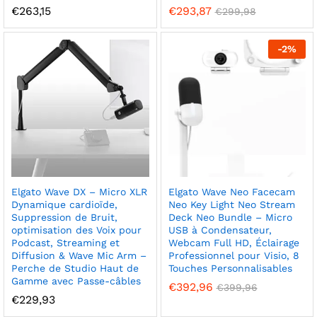
€
263,15
€
293,87
€
299,98
-
2
%
Elgato Wave DX – Micro XLR
Elgato Wave Neo Facecam
Dynamique cardioïde,
Neo Key Light Neo Stream
Suppression de Bruit,
Deck Neo Bundle – Micro
optimisation des Voix pour
USB à Condensateur,
Podcast, Streaming et
Webcam Full HD, Éclairage
Diffusion & Wave Mic Arm –
Professionnel pour Visio, 8
Perche de Studio Haut de
Touches Personnalisables
Gamme avec Passe-câbles
€
392,96
€
399,96
€
229,93