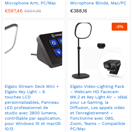
Microphone Arm, PC/Mac
Microphone Blindé, Mac/PC
€
597,46
€
388,16
€
604,95
-
2
%
Elgato Stream Deck Mini +
Elgato Video-Lighting Pack
Elgato Key Light – 6
– Webcam HD Facecam
touches LCD
MK.2 et Key Light Air – Idéal
personnalisables, Panneau
pour Le Gaming, la
LED professionnel de
Diffusion, Les appels vidéo
studio avec 2800 lumens,
et l’enregistrement –
contrôlable par application,
Fonctionne avec OBS,
pour Windows 10 et macOS
Zoom, Teams – Compatible
10.13
PC/Mac