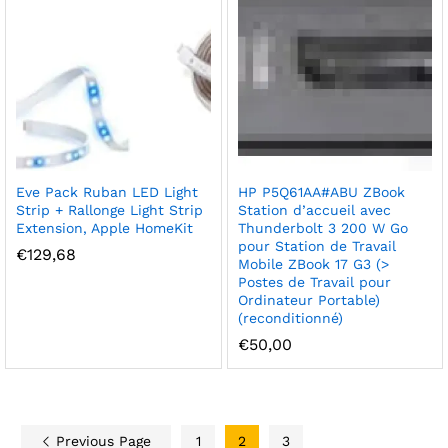
Eve Pack Ruban LED Light
HP P5Q61AA#ABU ZBook
Strip + Rallonge Light Strip
Station d’accueil avec
Extension, Apple HomeKit
Thunderbolt 3 200 W Go
pour Station de Travail
€
129,68
Mobile ZBook 17 G3 (>
Postes de Travail pour
Ordinateur Portable)
(reconditionné)
€
50,00
Previous Page
1
2
3