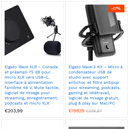
-
17
%
Elgato Wave XLR – Console
Elgato Wave:3 Kit – Micro à
et préampli 75 dB pour
condensateur USB de
micro XLR vers USB-C,
studio avec support
interface à alimentation
antichoc et filtre antipop
fantôme 48 V, Mute tactile,
pour streaming, podcasts,
logiciel de mixage pour
gaming et télétravail,
streaming, enregistrement,
logiciel de mixage gratuit,
podcasts et micro XLR
plug & play sur Mac/PC
€
203,99
€
198,19
€
239,97